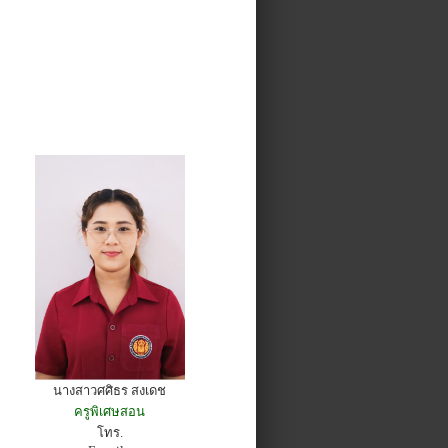
นางสาวศศิธร สงเดช
ครูพิเศษสอน
โทร.